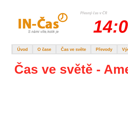
14:0
Úvod
O čase
Čas ve světe
Převody
Vý
Čas ve světě - Ame