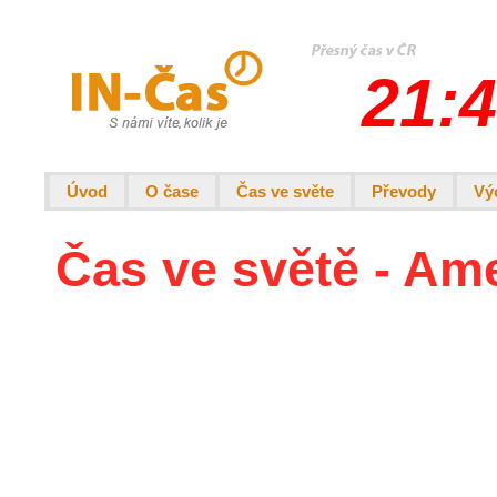
21:4
Úvod
O čase
Čas ve světe
Převody
Vý
Čas ve světě - Am