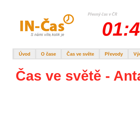
01:4
Úvod
O čase
Čas ve světe
Převody
Vý
Čas ve světě - Ant