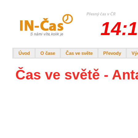
14:1
Úvod
O čase
Čas ve světe
Převody
Vý
Čas ve světě - Anta