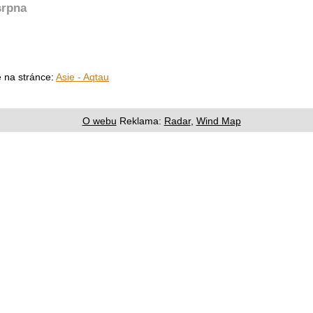
srpna
e na stránce:
Asie - Aqtau
O webu
Reklama:
Radar
,
Wind Map