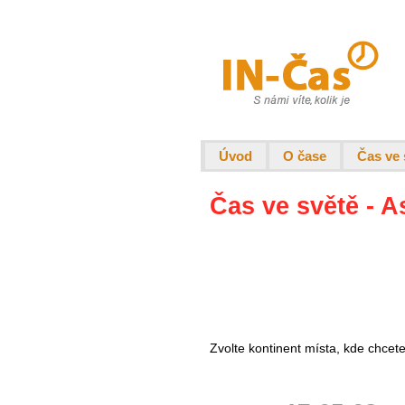
Úvod
O čase
Čas ve 
Čas ve světě - A
Zvolte kontinent místa, kde chcet