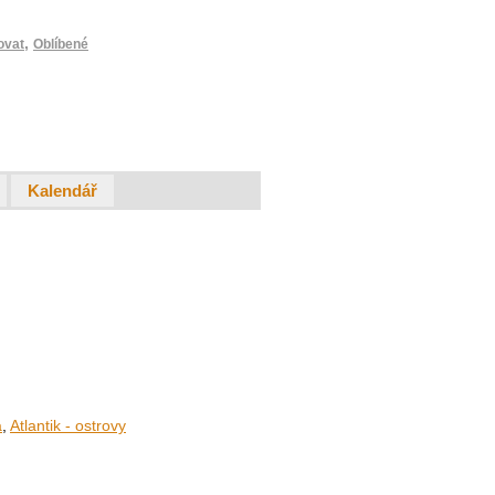
,
ovat
Oblíbené
Kalendář
a
,
Atlantik - ostrovy