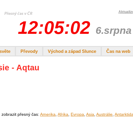
Aktualiz
12:05:02
6.srpna
světe
Převody
Východ a západ Slunce
Čas na web
sie - Aqtau
e zobrazit přesný čas:
Amerika
,
Afrika
,
Evropa
,
Asia
,
Austrálie
,
Antarktid