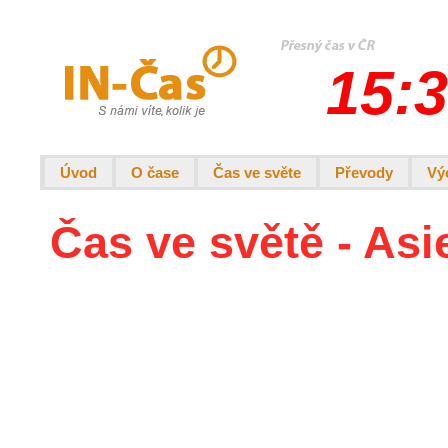
15:3
Úvod
O čase
Čas ve světe
Převody
Vý
Čas ve světě - Asi