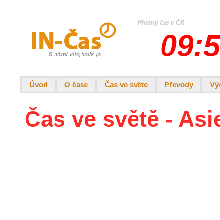
09:5
Úvod
O čase
Čas ve světe
Převody
Vý
Čas ve světě - Asie