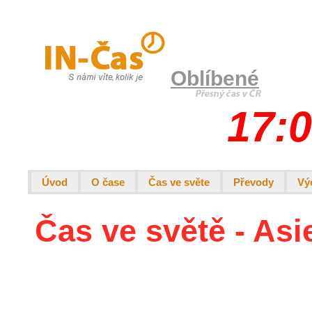
Oblíbené
17:0
Úvod
O čase
Čas ve světe
Převody
Vý
Čas ve světě - Asi