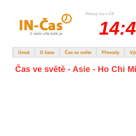
14:4
Úvod
O čase
Čas ve světe
Převody
Vý
Čas ve světě - Asie - Ho Chi M