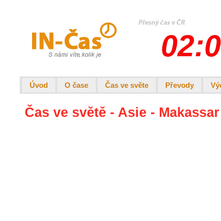
02:0
Úvod
O čase
Čas ve světe
Převody
Vý
Čas ve světě - Asie - Makassar