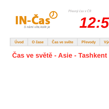
12:5
Úvod
O čase
Čas ve světe
Převody
Vý
Čas ve světě - Asie - Tashkent