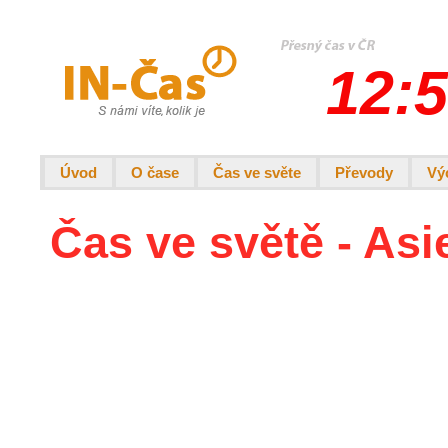
12:5
Úvod
O čase
Čas ve světe
Převody
Vý
Čas ve světě - Asi