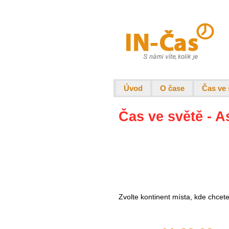
Úvod
O čase
Čas ve 
Čas ve světě - A
Zvolte kontinent místa, kde chcet