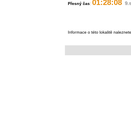
01:28:08
9.
Přesný čas
:
Informace o této lokalitě naleznet