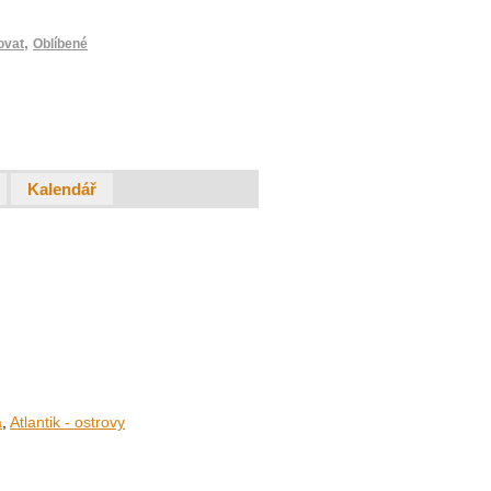
,
ovat
Oblíbené
Kalendář
a
,
Atlantik - ostrovy