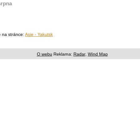
srpna
e na stránce:
Asie - Yakutsk
O webu
Reklama:
Radar
,
Wind Map