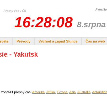
Aktualiz
16:28:08
8.srpna
světe
Převody
Východ a západ Slunce
Čas na web
sie - Yakutsk
e zobrazit přesný čas:
Amerika
,
Afrika
,
Evropa
,
Asia
,
Austrálie
,
Antarktid