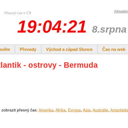
Aktualiz
19:04:21
8.srpna
světe
Převody
Východ a západ Slunce
Čas na web
tlantik - ostrovy - Bermuda
e zobrazit přesný čas:
Amerika
,
Afrika
,
Evropa
,
Asia
,
Austrálie
,
Antarktid