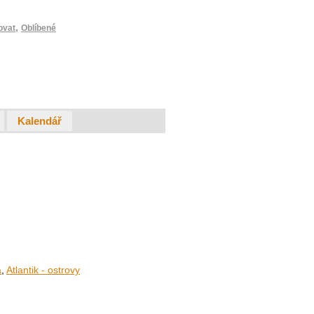
,
ovat
Oblíbené
Kalendář
a
,
Atlantik - ostrovy