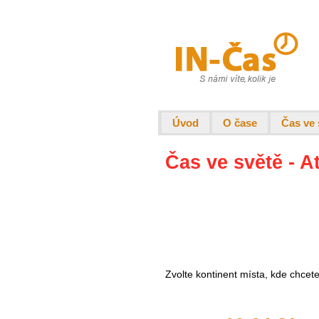
Úvod
O čase
Čas ve 
Čas ve světě - A
Zvolte kontinent místa, kde chcet