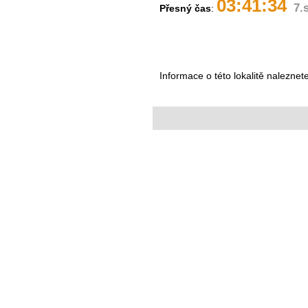
03:41:34
7.
Přesný čas
:
Informace o této lokalitě naleznet