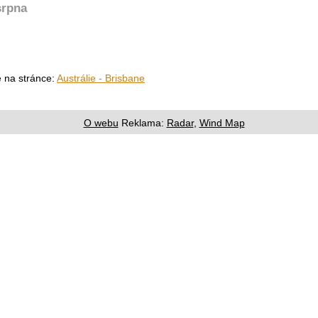
srpna
e na stránce:
Austrálie - Brisbane
O webu
Reklama:
Radar
,
Wind Map