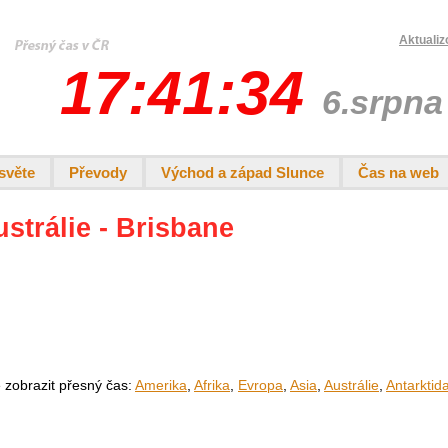
Aktualiz
17:41:34
6.srpna
světe
Převody
Východ a západ Slunce
Čas na web
ustrálie - Brisbane
e zobrazit přesný čas:
Amerika
,
Afrika
,
Evropa
,
Asia
,
Austrálie
,
Antarktid