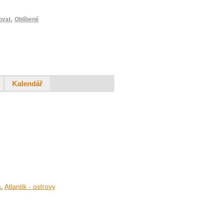
,
ovat
Oblíbené
Kalendář
a
,
Atlantik - ostrovy