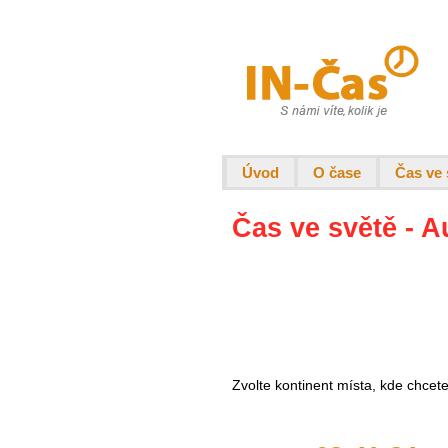
Úvod
O čase
Čas ve 
Čas ve světě - A
Zvolte kontinent místa, kde chcet