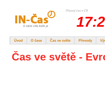
17:2
Úvod
O čase
Čas ve světe
Převody
Vý
Čas ve světě - Evr