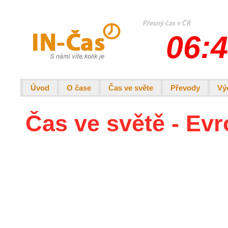
06:4
Úvod
O čase
Čas ve světe
Převody
Vý
Čas ve světě - Evr