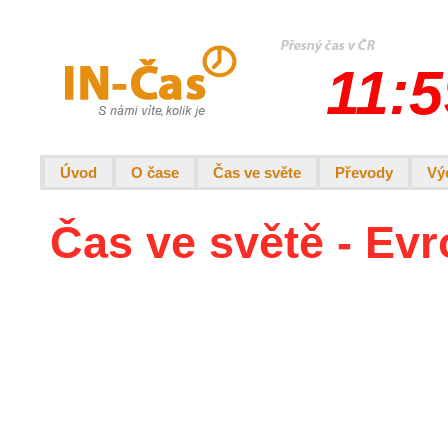
11:5
Úvod
O čase
Čas ve světe
Převody
Vý
Čas ve světě - Evr