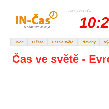
10:2
Úvod
O čase
Čas ve světe
Převody
Vý
Čas ve světě - Evr