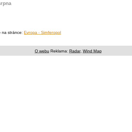
srpna
e na stránce:
Evropa - Simferopol
O webu
Reklama:
Radar
,
Wind Map