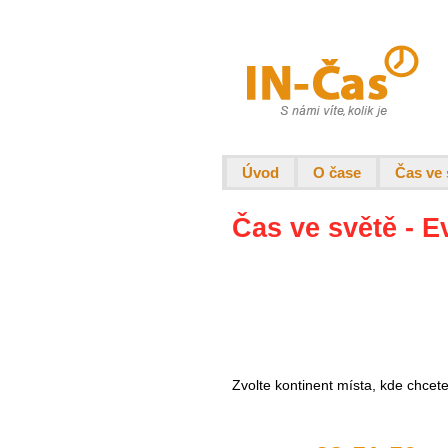
Úvod
O čase
Čas ve 
Čas ve světě - E
Zvolte kontinent místa, kde chcet