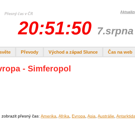
Aktualiz
20:51:50
7.srpna
světe
Převody
Východ a západ Slunce
Čas na web
vropa - Simferopol
e zobrazit přesný čas:
Amerika
,
Afrika
,
Evropa
,
Asia
,
Austrálie
,
Antarktid