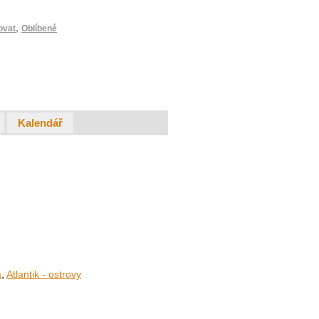
,
ovat
Oblíbené
Kalendář
a
,
Atlantik - ostrovy