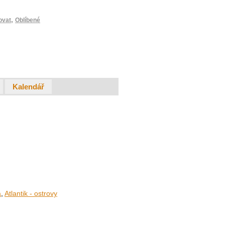
,
ovat
Oblíbené
Kalendář
a
,
Atlantik - ostrovy