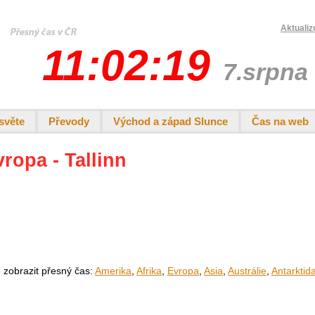
Aktualiz
11:02:19
7.srpna
světe
Převody
Východ a západ Slunce
Čas na web
vropa - Tallinn
e zobrazit přesný čas:
Amerika
,
Afrika
,
Evropa
,
Asia
,
Austrálie
,
Antarktid