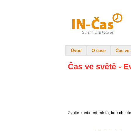
Úvod
O čase
Čas ve 
Čas ve světě - E
Zvolte kontinent místa, kde chcet