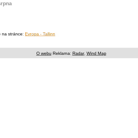
srpna
e na stránce:
Evropa - Tallinn
O webu
Reklama:
Radar
,
Wind Map