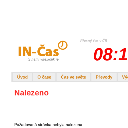
08:1
Úvod
O čase
Čas ve světe
Převody
Vý
Nalezeno
Požadovaná stránka nebyla nalezena.