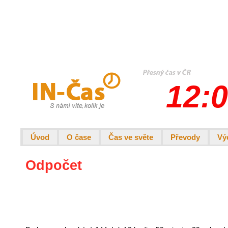
12:0
Úvod
O čase
Čas ve světe
Převody
Vý
Odpočet